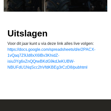
Uitslagen
Voor dit jaar kunt u via deze link alles live volgen:
https://docs.google.com/spreadsheets/d/e/2PACX-
1vQaq7Z9Jd8xX6IBv3KhidZ-
isiu3Yg6xZnQQrwBKdG9kdJeKUBW-
NBUFdU1NqScc2hVfdKBEg3rCzD8/pubhtml