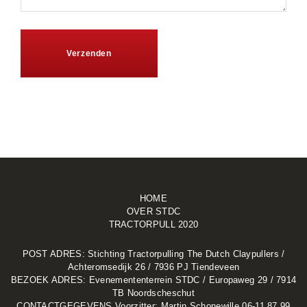
HOME
OVER STDC
TRACTORPULL 2020
POST ADRES: Stichting Tractorpulling The Dutch Claypullers /
Achteromsedijk 26 / 7936 PJ Tiendeveen
BEZOEK ADRES: Evenemententerrein STDC / Europaweg 29 / 7914
TB Noordscheschut
CONTACTGEGEVENS Voorzitter: Martin Schonewille 06-11 87 99